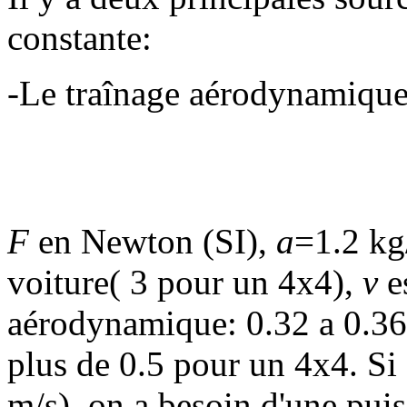
constante:
-Le traînage aérodynamique 
F
en Newton (SI),
a
=1.2 k
voiture( 3 pour un 4x4),
v
e
aérodynamique: 0.32 a 0.36 
plus de 0.5 pour un 4x4. Si
m/s), on a besoin d'une puis