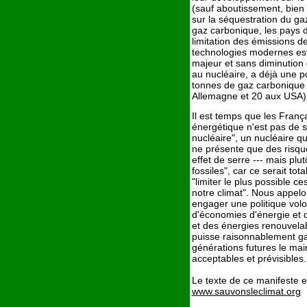
(sauf aboutissement, bien d
sur la séquestration du gaz
gaz carbonique, les pays 
limitation des émissions d
technologies modernes es
majeur et sans diminution 
au nucléaire, a déjà une p
tonnes de gaz carbonique p
Allemagne et 20 aux USA) 
Il est temps que les Franç
énergétique n'est pas de sa
nucléaire", un nucléaire qu
ne présente que des risq
effet de serre --- mais plu
fossiles", car ce serait to
"limiter le plus possible c
notre climat". Nous appelo
engager une politique volon
d'économies d'énergie et 
et des énergies renouvelabl
puisse raisonnablement gar
générations futures le mai
acceptables et prévisibles.
Le texte de ce manifeste es
www.sauvonsleclimat.org