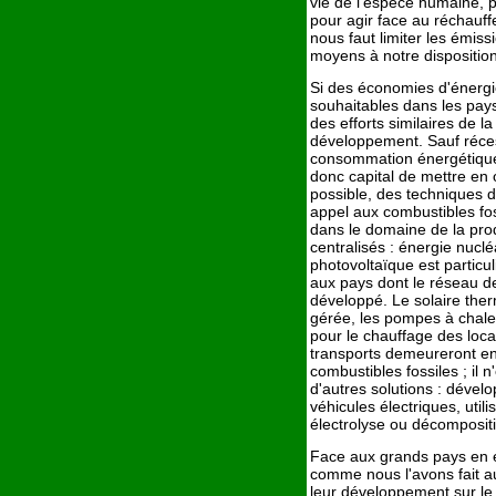
vie de l'espèce humaine, 
pour agir face au réchauf
nous faut limiter les émiss
moyens à notre disposition
Si des économies d'énergi
souhaitables dans les pays
des efforts similaires de l
développement. Sauf réce
consommation énergétique m
donc capital de mettre en 
possible, des techniques d
appel aux combustibles fos
dans le domaine de la prod
centralisés : énergie nucléa
photovoltaïque est particul
aux pays dont le réseau de
développé. Le solaire ther
gérée, les pompes à chale
pour le chauffage des loca
transports demeureront enc
combustibles fossiles ; il 
d'autres solutions : déve
véhicules électriques, util
électrolyse ou décomposit
Face aux grands pays en é
comme nous l'avons fait a
leur développement sur le 