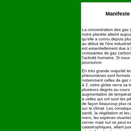
Manifeste
La concentration des gaz 
notre planète atteint aujou
qu'elle a connu depuis pl
au début de l'ère industri
est essentiellement due à
croissantes de gaz carbon
l'activité humaine. Si nous
poursuivre.
En très grande majorité le
phénomènes sont formels :
notamment celles de gaz c
à 2, notre globe verra s
plusieurs degrés au cours 
augmentation de températ
à celles qui ont suivi les p
de façon beaucoup plus r
sur le climat. Les conséqu
santé, la végétation et les
mers, les espèces vivantes,
cerner mais nul ne peut ex
catastrophiques, allant ju