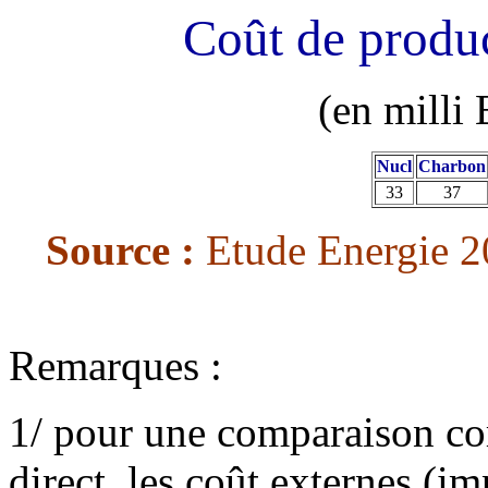
Coût de product
(en milli
Nucl
Charbon
33
37
Source :
Etude Energie 2
Remarques :
1/ pour une comparaison corr
direct, les coût externes (i