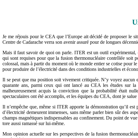
U
Je me réjouis pour le CEA que l’Europe ait décidé de proposer le sit
Centre de Cadarache verra son avenir assuré pour de longues décenni
Mais il faut savoir de quoi on parle. ITER est un outil expérimental
qui sont requises pour que la fusion thermonucléaire contrôlée soit pos
colossal, mais à partir du moment où le monde entier se cotise pour le r
pour produire de l’électricité dans des conditions industrielles et éco
Il se peut que ma position soit vivement critiquée. N’y voyez aucun e
quarante ans, parmi ceux qui ont lancé au CEA les études sur la 
malheureusement acquis la conviction que la probabilité était nu
spectaculaires ont été accomplis, et les équipes du CEA, dont je salu
Il n’empêche que, même si ITER apporte la démonstration qu’il est po
d’électricité demeurent immenses, sans même parler bien sûr des asp
champs magnétiques indispensables au confinement. Du point de vue du
tore aussi ramassé sur lui-même.
Mon opinion actuelle sur les perspectives de la fusion thermonucléai