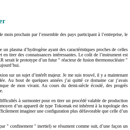
er
 mois prochain par l’ensemble des pays participant à l’entreprise, le
re un plasma d’hydrogène ayant des caractéristiques proches de celles
et en tirer des connaissances intéressantes. Le coût de l’instrument est
TER serait le prototype d’un futur " réacteur de fusion thermonucléaire "
aujourd’hui.
on sur un sujet d’intérêt majeur. Je me suis trouvé, il y a maintenant
ée. Au bout de quelques années j’ai quitté ce domaine car j’avais
conque de mon vivant. Au cours du demi-siècle écoulé, des progrès
e.
ifficultés à surmonter pour en tirer un procédé valable de production
 moyen d’un appareil de type Tokomak est inhérent à la topologie des
ficilement imaginer une configuration plus défavorable que celle d’un
 par " confinement " inertiel) se résument comme suit, d’une façon un