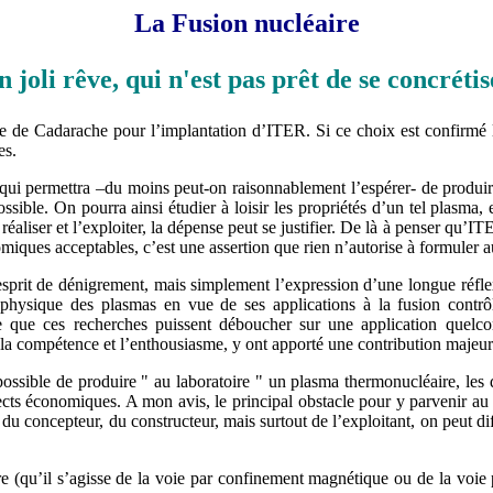
La Fusion nucléaire
n joli rêve, qui n'est pas prêt de se concrétis
e de Cadarache pour l’implantation d’ITER. Si ce choix est confirmé le
es.
, qui permettra –du moins peut-on raisonnablement l’espérer- de produi
sible. On pourra ainsi étudier à loisir les propriétés d’un tel plasma, 
éaliser et l’exploiter, la dépense peut se justifier. De là à penser qu’I
nomiques acceptables, c’est une assertion que rien n’autorise à formuler 
sprit de dénigrement, mais simplement l’expression d’une longue réflexi
physique des plasmas en vue de ses applications à la fusion contrôl
lle que ces recherches puissent déboucher sur une application quel
e la compétence et l’enthousiasme, y ont apporté une contribution majeur
ssible de produire " au laboratoire " un plasma thermonucléaire, les d
ects économiques. A mon avis, le principal obstacle pour y parvenir au
 concepteur, du constructeur, mais surtout de l’exploitant, on peut dif
re (qu’il s’agisse de la voie par confinement magnétique ou de la voie