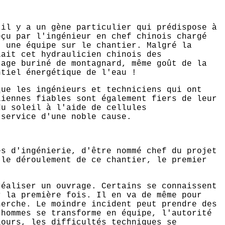
'il y a un gène particulier qui prédispose à
eçu par l'ingénieur en chef chinois chargé
t une équipe sur le chantier. Malgré la
iait cet hydraulicien chinois des
sage buriné de montagnard, même goût de la
ntiel énergétique de l'eau !
que les ingénieurs et techniciens qui ont
liennes fiables sont également fiers de leur
du soleil à l'aide de cellules
 service d'une noble cause.
es d'ingénierie, d'être nommé chef du projet
 le déroulement de ce chantier, le premier
réaliser un ouvrage. Certains se connaissent
r la première fois. Il en va de même pour
herche. Le moindre incident peut prendre des
'hommes se transforme en équipe, l'autorité
lours, les difficultés techniques se