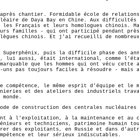
après chantier. Formidable école de relation
léaire de Daya Bay en Chine. Aux difficultés
 les Français et leurs homologues chinois. M
urs familles - qui ont participé pendant prè
lègues chinois. Et j'ai recueilli de nombreu
 Superphénix, puis la difficile phase des an
, lui aussi, était international, comme l'ét
marquable que les hommes qui ont vécu cette 
-uns pas toujours faciles à résoudre - mais 
e compétence, le même esprit d'équipe et le 
nieries et des ateliers des industriels trav
 monde.
ode de construction des centrales nucléaires
nt à l'exploitation, à la maintenance et au 
énieurs et techniciens, patrimoine humain to
rer des exploitants, en Russie et dans d'aut
mpétence et leur sérieux indiscutables.