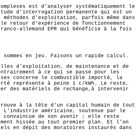
complexes est d'analyser systématiquement le
itude d'interrogation permanente qui est un
s méthodes d'exploitation, parfois même dans
 le retour d'expérience de fonctionnement
franco-allemand EPR qui bénéficie à la fois
x sommes en jeu. Faisons un rapide calcul.
elles d'exploitation, de maintenance et de
ontrairement à ce qui se passe pour les
nses concerne le combustible importé, la
orté représente à peine 1 c/kWh. Le reste,
uer des matériels de rechange,à intervenir
trouve à la tête d'un capital humain de tout
. L'industrie américaine, soutenue par le
, convaincue de son avenir ; elle reste
ement hissée au tout premier plan. Et l'on
iels en dépit des moratoires instaurés dans