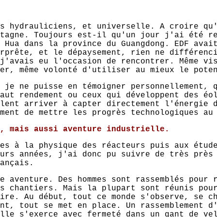
s hydrauliciens, et universelle. A croire qu
tagne. Toujours est-il qu'un jour j'ai été r
 Hua dans la province du Guangdong. EDF avai
rprête, et le dépaysement, rien ne différenc
j'avais eu l'occasion de rencontrer. Même vi
er, même volonté d'utiliser au mieux le pote
 je ne puisse en témoigner personnellement, 
aut rendement ou ceux qui développent des éo
lent arriver à capter directement l'énergie 
ment de mettre les progrès technologiques au
, mais aussi aventure industrielle.
es à la physique des réacteurs puis aux étud
urs années, j'ai donc pu suivre de très près
ançais.
e aventure. Des hommes sont rassemblés pour 
s chantiers. Mais la plupart sont réunis pou
ire. Au début, tout ce monde s'observe, se c
nt, tout se met en place. Un rassemblement d
lle s'exerce avec fermeté dans un gant de ve