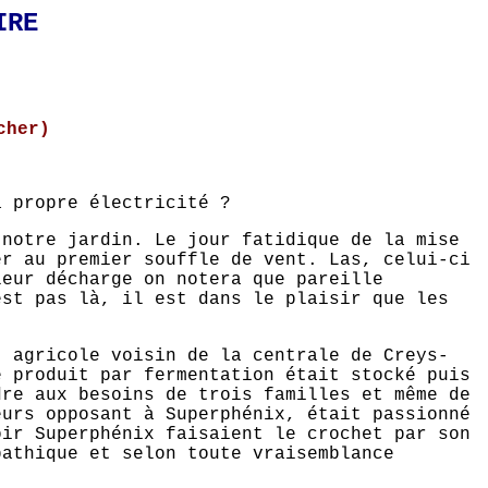
IRE
cher)
a propre électricité ?
 notre jardin. Le jour fatidique de la mise
er au premier souffle de vent. Las, celui-ci
leur décharge on notera que pareille
est pas là, il est dans le plaisir que les
t agricole voisin de la centrale de Creys-
e produit par fermentation était stocké puis
dre aux besoins de trois familles et même de
eurs opposant à Superphénix, était passionné
oir Superphénix faisaient le crochet par son
pathique et selon toute vraisemblance