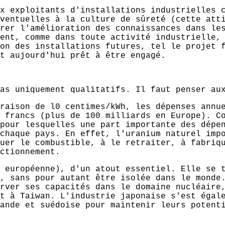
x exploitants d'installations industrielles 
ventuelles à la culture de sûreté (cette att
rer l'amélioration des connaissances dans le
ent, comme dans toute activité industrielle,
on des installations futures, tel le projet 
t aujourd'hui prêt à être engagé.
as uniquement qualitatifs. Il faut penser au
raison de l0 centimes/kWh, les dépenses annu
 francs (plus de 100 milliards en Europe). C
pour lesquelles une part importante des dépe
chaque pays. En effet, l'uranium naturel imp
uer le combustible, à le retraiter, à fabriq
ctionnement.
 européenne), d'un atout essentiel. Elle se 
, sans pour autant être isolée dans le monde
rver ses capacités dans le domaine nucléaire
t à Taiwan. L'industrie japonaise s'est égal
ande et suédoise pour maintenir leurs potent