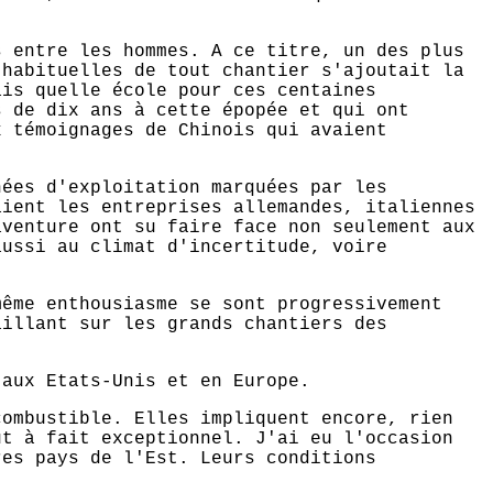
s entre les hommes. A ce titre, un des plus
 habituelles de tout chantier s'ajoutait la
ais quelle école pour ces centaines
s de dix ans à cette épopée et qui ont
x témoignages de Chinois qui avaient
nées d'exploitation marquées par les
aient les entreprises allemandes, italiennes
aventure ont su faire face non seulement aux
aussi au climat d'incertitude, voire
même enthousiasme se sont progressivement
aillant sur les grands chantiers des
 aux Etats-Unis et en Europe.
combustible. Elles impliquent encore, rien
ut à fait exceptionnel. J'ai eu l'occasion
res pays de l'Est. Leurs conditions