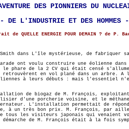
AVENTURE DES PIONNIERS DU NUCLEA
- DE L'INDUSTRIE ET DES HOMMES -
rait de QUELLE ENERGIE POUR DEMAIN ? de P. Ba
Smith dans L'île mystérieuse, de fabriquer s
arade ont voulu construire une éolienne dans
 le phare de la 2 CV qui était censé s'allum
 retrouvèrent en vol plané dans un arbre. A 
liennes à leurs débuts : mais l'essentiel n'
allation de biogaz de M. François, exploitan
lisier d'une porcherie voisine, et le méthan
ernateur. L'installation permettait de répon
e, à un très bon prix. M. François, par aill
e tous les visiteurs japonais qui venaient v
 démarche de M. François était à la fois sym