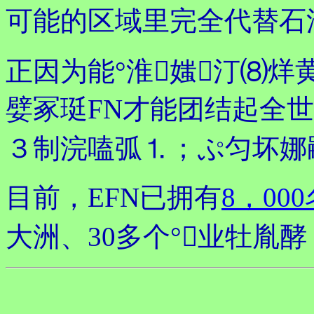
可能的区域里完全代替石
正因为能°淮媸汀⑻烊
嬖冢珽FN才能团结起全世
３制浣嗑弧⒈；ぷ匀坏娜
目前，EFN已拥有
8，00
大洲、30多个°业牡胤