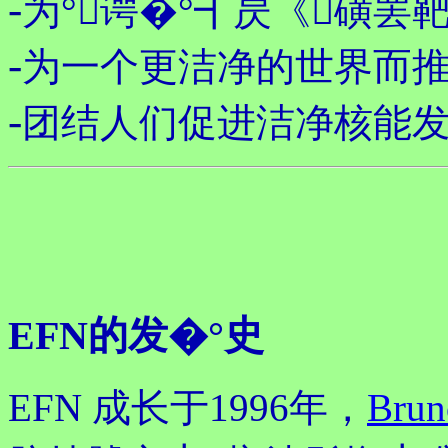
-
为°谔�°┫昃《磺罢
-
为一个更洁净的世界而推
-
团结人们促进洁净核能发
EFN的发�°史
EFN 成长于1996年，
Bru