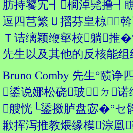
肪持饕宄┫榈淖髡撸┦
逗四芑繁Ｕ摺芬皇椋⒉
Ｔ诘缡颖缏壑校躺推�°
先生以及其他的反核能组
Bruno Comby 先生
鋈说娜松硗玻ㄉ
艘恍└鋈擞胪盘宓�°セ
歉挥泻推教煨缘模淙凰