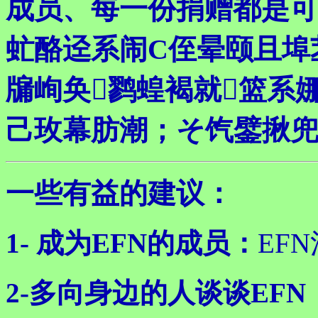
成员、每一份捐赠都是可
虻酪迳系闹С侄晕颐且埠苤
牖峋奂鹨蝗褐就篮系
己玫幕肪潮；そ饩鐾揪兜
一些有益的建议：
1- 成为EFN的成员：
EF
2-多向身边的人谈谈EFN