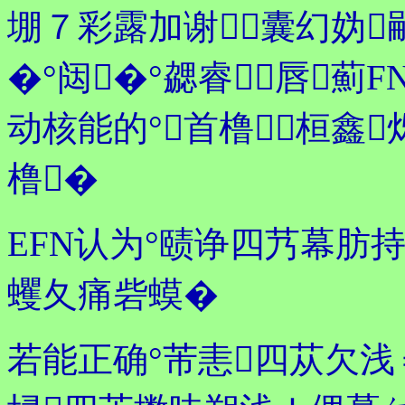
堋７彩露加谢囊幻妫
�°闼�°勰睿⒋唇
动核能的°首橹桓鑫
橹�
EFN认为°赜诤四艿幕肪
蠼夂痛砦蟆�
若能正确°芾恚四苁欠