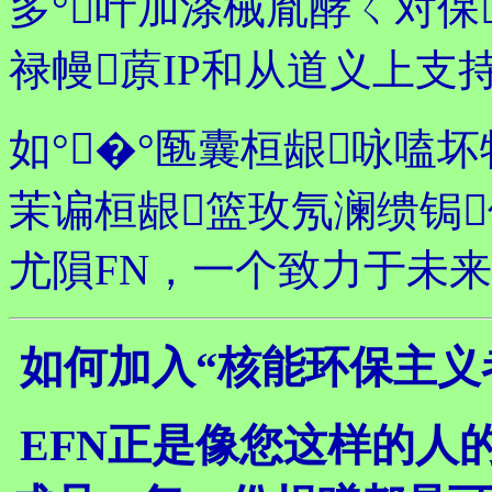
多°叶加涤械胤酵ㄑ对保
禄幔蒝IP和从道义上支
如°�°匦囊桓龈咏嗑坏
茉谝桓龈篮玫氖澜缋锔
尤隕FN，一个致力于未
如何加入“核能环保主义
EFN正是像您这样的人