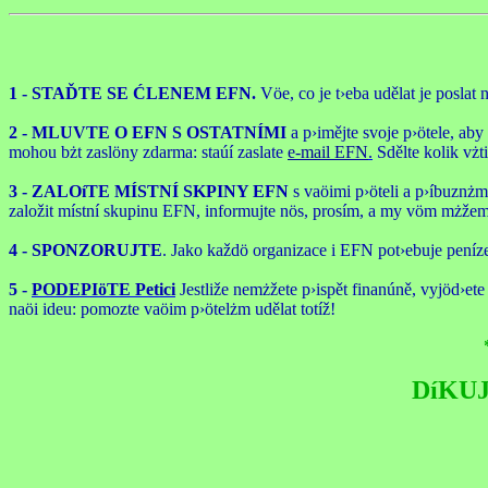
1 - STAĎTE SE ĆLENEM EFN.
Vöe, co je t›eba udělat je poslat
2 - MLUVTE O EFN S OSTATNÍMI
a p›imějte svoje p›ötele, ab
mohou bżt zaslöny zdarma: staúí zaslate
e-mail EFN
.
Sdělte kolik vżt
3 - ZALOíTE MÍSTNÍ SKPINY EFN
s vaöimi p›öteli a p›íbuznżmi
založit místní skupinu EFN, informujte nös, prosím, a my vöm mżžem
4 - SPONZORUJTE
. Jako každö organizace i EFN pot›ebuje peníze
5 -
PODEPIöTE Petici
Jestliže nemżžete p›ispět finanúně, vyjöd›ete
naöi ideu: pomozte vaöim p›ötelżm udělat totíž!
DíKU