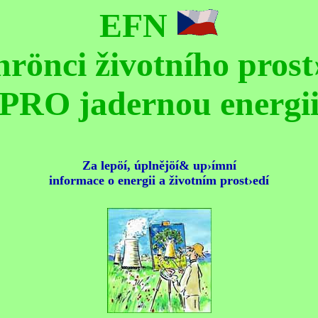
EFN
rönci životního prost
PRO jadernou energi
Za lepöí, úplnějöí& up›ímní
informace o energii a životním prost›edí