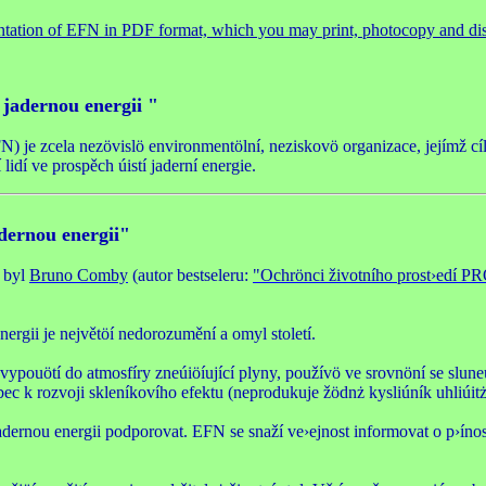
entation of EFN in PDF format, which you may print, photocopy and dist
jadernou energii "
) je zcela nezövislö environmentölní, neziskovö organizace, jejímž cíl
lidí ve prospěch úistí jaderní energie.
dernou energii"
ž byl
Bruno Comby
(autor bestseleru:
"Ochrönci životního prost›edí PR
nergii je největöí nedorozumění a omyl století.
 nevypouötí do atmosfíry zneúiöíující plyny, používö ve srovnöní se slu
c k rozvoji skleníkovího efektu (neprodukuje žödnż kysliúník uhliúitż
jadernou energii podporovat. EFN se snaží ve›ejnost informovat o p›íno