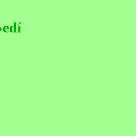
›edí
i