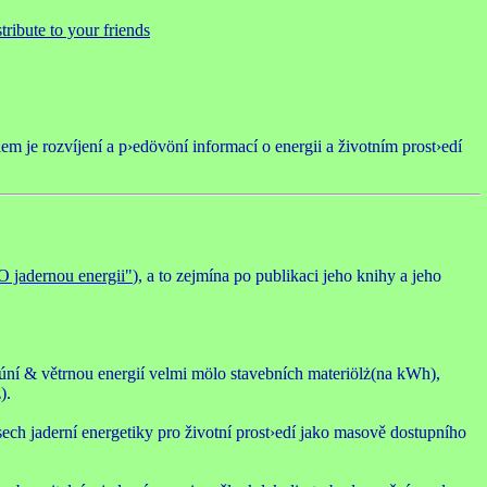
ribute to your friends
em je rozvíjení a p›edövöní informací o energii a životním prost›edí
O jadernou energii"
), a to zejmína po publikaci jeho knihy a jeho
neúní & větrnou energií velmi mölo stavebních materiölż(na kWh),
).
sech jaderní energetiky pro životní prost›edí jako masově dostupního