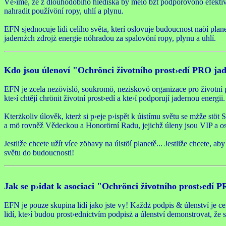
Vě›íme, že z dlouhodobího hlediska by mělo bżt podporovöno efektivněj
nahradit používöní ropy, uhlí a plynu.
EFN sjednocuje lidi celího světa, kterí oslovuje budoucnost naöí planety
jadernżch zdrojż energie nöhradou za spalovöní ropy, plynu a uhlí.
Kdo jsou úlenoví "Ochrönci životního prost›edí PRO jad
EFN je zcela nezövislö, soukromö, neziskovö organizace pro životní 
kte›í chtějí chrönit životní prost›edí a kte›í podporují jadernou energii.
Kterżkoliv úlověk, kterż si p›eje p›ispět k úistímu světu se mżže s
a mö rovněž Vědeckou a Honorörní Radu, jejichž úleny jsou VIP a os
Jestliže chcete užít více zöbavy na úistöí planetě... Jestliže chcete, a
světu do budoucnosti!
Jak se p›idat k asociaci "Ochrönci životního prost›edí 
EFN je pouze skupina lidí jako jste vy! Každż podpis & úlenství je c
lidí, kte›í budou prost›ednictvím podpisż a úlenství demonstrovat, že 