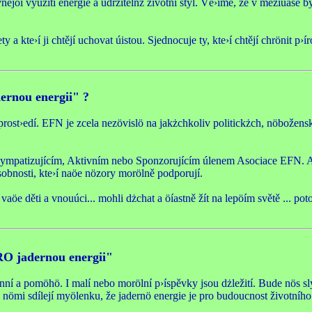
öí využití energie a udržitelnż životní styl. Vě›íme, že v meziúase by
 a kte›í ji chtějí uchovat úistou. Sjednocuje ty, kte›í chtějí chrönit p›í
ernou energii" ?
prost›edí. EFN je zcela nezövislö na jakżchkoliv politickżch, nöbožens
töt Sympatizujícím, Aktivním nebo Sponzorujícím úlenem Asociace EFN.
obnosti, kte›í naöe nözory morölně podporují.
by vaöe děti a vnouúci... mohli dżchat a öíastně žít na lepöím světě ... 
PRO jadernou energii"
enní a pomöhö. I malí nebo morölní p›íspěvky jsou dżležití. Bude nös 
s nömi sdílejí myölenku, že jadernö energie je pro budoucnost životního 