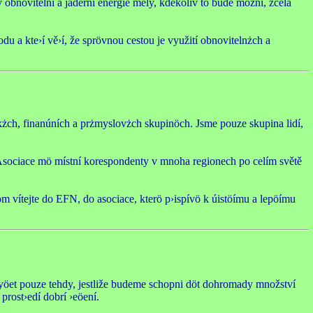
 obnovitelní a jaderní energie měly, kdekoliv to bude možní, zcela
rodu a kte›í vě›í, že sprövnou cestou je využití obnovitelnżch a
kżch, finanúních a prżmyslovżch skupinöch. Jsme pouze skupina lidí,
 Asociace mö místní korespondenty v mnoha regionech po celím světě
potom vítejte do EFN, do asociace, kterö p›ispívö k úistöímu a lepöímu
slyöet pouze tehdy, jestliže budeme schopni döt dohromady množství
prost›edí dobrí ›eöení.