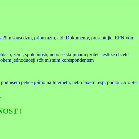
t k vaöim sousedżm, p›íbuznżm, atd. Dokumenty, presentující EFN vöm
lasti, zemi, spoleúnosti, nebo se skupinami p›ötel. Jestliže chcete
mnohem jednoduöeji stöt místním korespondentem
u podpisem petice p›ímo na Internetu, nebo faxem resp. poötou. A öi›te
*
OST !