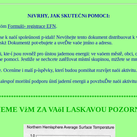
NżVRHY, JAK SKUTEĆNí POMOCI:
 nöm
Formulö› registrace EFN
.
y se k naöí spoleúnosti p›idali! Nevöhejte tento dokument distribuova
iskż Dokumentż pot›ebujete a uveĎte vaöe jmíno a adresu.
, kte›í jsou rovněž pro úistou jadernou energii: ve vaöem městě, obci, ob
e pomoci. Jestliže se nechcete zatěžovat místní skupinou, mżžete se 
. Oceníme i malí p›íspěvky, kterí budou pomöhat rozvíjet naöi aktivitu.
 alespoŕ morölní podporu úistí jaderní energii a povzbuĎte naöi aktivit
********************************************************
JEME VżM ZA VAöI LASKAVOU POZORN