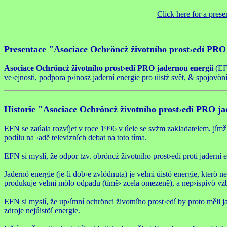
Click here for a pres
Presentace "Asociace Ochröncż životního prost›edí PRO 
Asociace Ochröncż životního prost›edí PRO jadernou energii
(EFN
ve›ejnosti, podpora p›ínosż jaderní energie pro úistż svět, & spojovöní 
Historie "Asociace Ochröncż životního prost›edí PRO ja
EFN se zaúala rozvíjet v roce 1996 v úele se svżm zakladatelem, jím
podílu na ›adě televizních debat na toto tíma.
EFN si myslí, že odpor tzv. obröncż životního prost›edí proti jaderní e
Jadernö energie (je-li dob›e zvlödnuta) je velmi úistö energie, kterö
produkuje velmi mölo odpadu (tímě› zcela omezeně), a nep›ispívö vżbe
EFN si myslí, že up›ímní ochrönci životního prost›edí by proto měli 
zdroje nejúistöí energie.