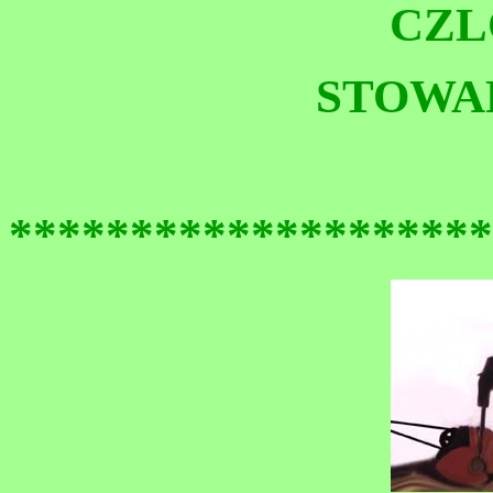
CZL
STOWA
********************