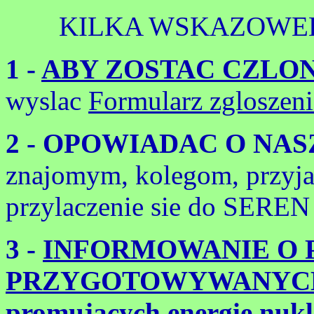
KILKA WSKAZOWEK
1 -
ABY ZOSTAC CZLO
wyslac
Formularz zglosze
2 - OPOWIADAC O NAS
znajomym, kolegom, przyja
przylaczenie sie do SEREN 
3 -
INFORMOWANIE O 
PRZYGOTOWYWANYCH
promujacych energie nukl