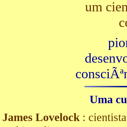
um cien
c
pio
desenvo
consciÃª
Uma cur
James Lovelock
: cientist