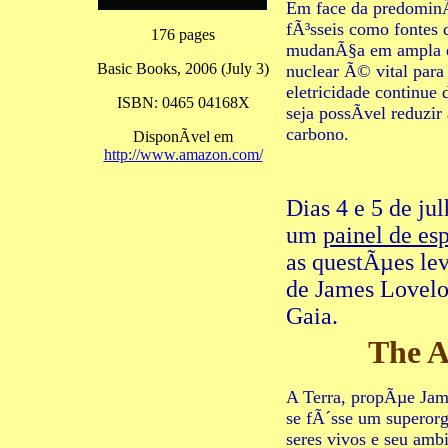
Em face da predominÃ
fÃ³sseis como fontes 
176 pages
mudanÃ§a em ampla e
Basic Books, 2006 (July 3)
nuclear Ã© vital para
eletricidade continue
ISBN: 0465 04168X
seja possÃ­vel reduzi
carbono.
DisponÃ­vel em
http://www.amazon.com/
Dias 4 e 5 de ju
um
painel de es
as questÃµes lev
de James Lovel
Gaia.
The A
A Terra, propÃµe Jam
se fÃ´sse um superor
seres vivos e seu amb