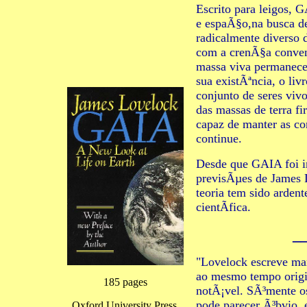
Escrito para leigos,
e espaÃ§o,na busca d
radicalmente diverso 
com a crenÃ§a conven
massa viva permanec
sua existÃªncia, o liv
conjunto de seres vivo
das massas de terra f
capaz de manter as c
continue.
Desde que GAIA foi in
previsÃµes de James L
teoria tem sido arden
cientÃ­fica.
_
"Lovelock escreve ma
ao mesmo tempo origi
185 pages
notÃ¡vel. SÃ³mente o
pode parecer Ã³bvio, 
Oxford University Press,