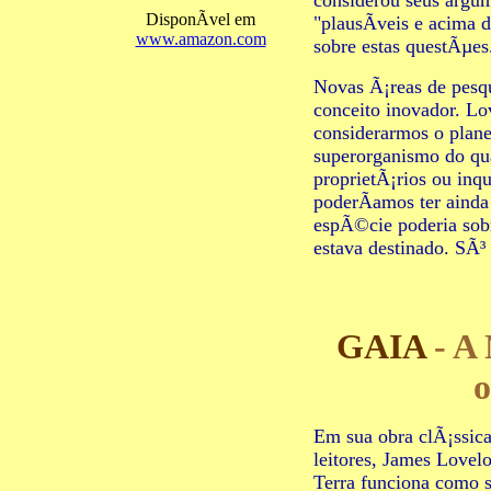
considerou seus argu
DisponÃ­vel em
"plausÃ­veis e acima
www.amazon.com
sobre estas questÃµes
Novas Ã¡reas de pesqu
conceito inovador. Lo
considerarmos o plan
superorganismo do qu
proprietÃ¡rios ou inq
poderÃ­amos ter ainda
espÃ©cie poderia sobr
estava destinado. SÃ³
GAIA
- A
o
Em sua obra clÃ¡ssica
leitores, James Lovel
Terra funciona como 