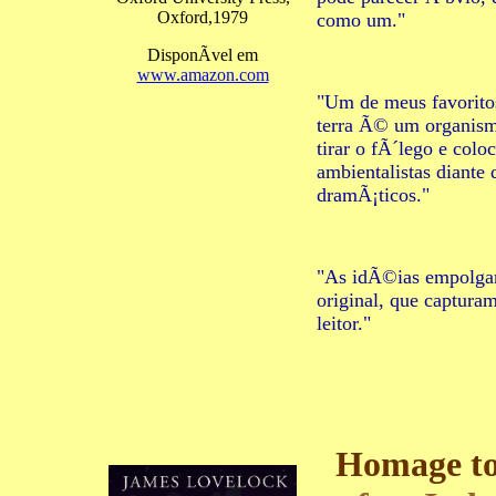
Oxford,1979
como um."
DisponÃ­vel em
www.amazon.com
"Um de meus favorito
terra Ã© um organism
tirar o fÃ´lego e coloc
ambientalistas diante
dramÃ¡ticos."
"As idÃ©ias empolgan
original, que captur
leitor."
Homage to