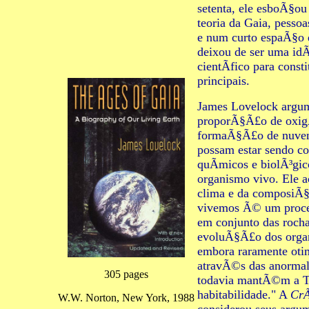
setenta, ele esboÃ§ou 
teoria da Gaia, pesso
e num curto espaÃ§o 
deixou de ser uma i
cientÃ­fico para const
principais.
James Lovelock argum
proporÃ§Ã£o de oxigÃ
formaÃ§Ã£o de nuvens
possam estar sendo co
quÃ­micos e biolÃ³gi
organismo vivo. Ele a
clima e da composiÃ
vivemos Ã© um proce
em conjunto das roch
evoluÃ§Ã£o dos orga
embora raramente oti
atravÃ©s das anormal
305 pages
todavia mantÃ©m a T
habitabilidade." A
CrÃ
W.W. Norton, New York, 1988