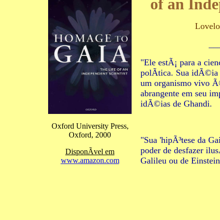
of an Inde
Lovelo
__
"Ele estÃ¡ para a cie
polÃ­tica. Sua idÃ©ia
um organismo vivo Ã©
abrangente em seu im
idÃ©ias de Ghandi.
Oxford University Press,
Oxford, 2000
"Sua 'hipÃ³tese da G
poder de desfazer ilu
DisponÃ­vel em
Galileu ou de Einstein
www.amazon.com