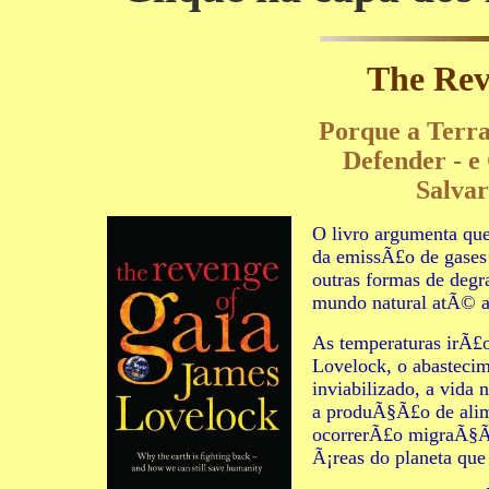
The Rev
Porque a Terra
Defender - 
Salva
O livro argumenta qu
da emissÃ£o de gases 
outras formas de deg
mundo natural atÃ© a 
As temperaturas irÃ£o
Lovelock, o abastecim
inviabilizado, a vida
a produÃ§Ã£o de alim
ocorrerÃ£o migraÃ§Ã
Ã¡reas do planeta que