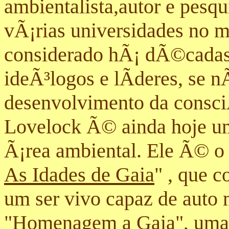
ambientalista,autor e pesq
vÃ¡rias universidades no m
considerado hÃ¡ dÃ©cadas
ideÃ³logos e lÃ­deres, se n
desenvolvimento da consci
Lovelock Ã© ainda hoje um
Ã¡rea ambiental. Ele Ã© o a
As Idades de Gaia
" , que c
um ser vivo capaz de auto 
"
Homenagem a Gaia
", uma