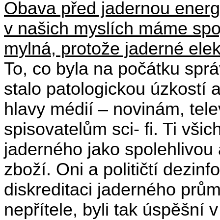
Obava před jadernou energií
v našich myslích máme spoj
mylná, protože jaderné ele
To, co byla na počátku sprá
stalo patologickou úzkostí 
hlavy médií – novinám, tele
spisovatelům sci- fi. Ti vši
jaderného jako spolehlivou 
zboží. Oni a političtí dezinfo
diskreditaci jaderného prům
nepřítele, byli tak úspěšní 