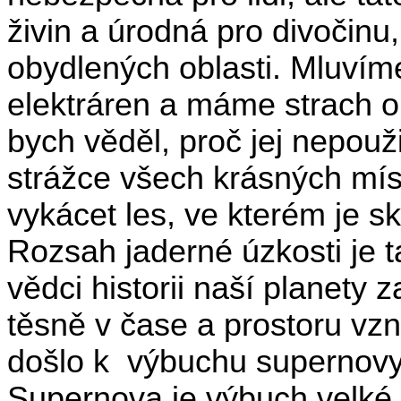
živin a úrodná pro divočinu,
obydlených oblasti. Mluvím
elektráren a máme strach o
bych věděl, proč jej nepouž
strážce všech krásných mís
vykácet les, ve kterém je s
Rozsah jaderné úzkosti je t
vědci historii naší planety 
těsně v čase a prostoru vz
došlo k
výbuchu supernovy
Supernova je výbuch velké h