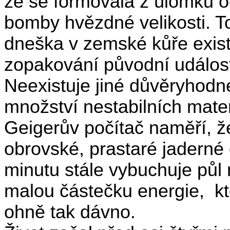
že se formovala z úlomků 
bomby hvězdné velikosti. T
dneška v zemské kůře exist
zopakování původní událos
Neexistuje jiné důvěryhodn
množství nestabilních materi
Geigerův počítač naměří, ž
obrovské, prastaré jaderné 
minutu stále vybuchuje půl 
malou částečku energie,
k
ohně tak dávno.