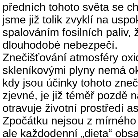
předních tohoto světa se ch
jsme již tolik zvyklí na usp
spalováním fosilních paliv,
dlouhodobé nebezpečí.
Znečišťování atmosféry oxi
skleníkovými plyny nemá ok
kdy jsou účinky tohoto zneč
zjevné, je již téměř pozdě n
otravuje životní prostředí as
Zpočátku nejsou z mírného 
ale každodenní „dieta“ obsa