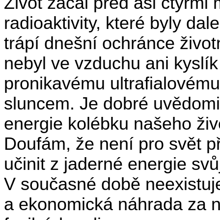
Život začal před asi čtyřmi
radioaktivity, které byly dal
trápí dnešní ochránce život
nebyl ve vzduchu ani kyslík 
pronikavému ultrafialovém
sluncem. Je dobré uvědomit 
energie kolébku našeho živ
Doufám, že není pro svět př
učinit z jaderné energie svů
V současné době neexistuj
a ekonomická náhrada za n