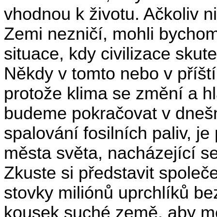
vhodnou k životu. Ačkoliv n
Zemi nezničí, mohli bychom 
situace, kdy civilizace sku
Někdy v tomto nebo v příští
protože klima se změní a hl
budeme pokračovat v dne
spalování fosilních paliv, 
města světa, nacházející s
Zkuste si představit společ
stovky miliónů uprchlíků b
kousek suché země, aby mo