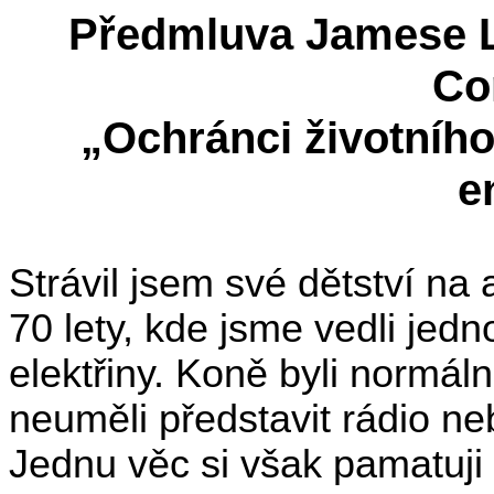
Předmluva Jamese L
Co
„Ochránci životníh
e
Strávil jsem své dětství na
70 lety, kde jsme vedli jed
elektřiny. Koně byli normáln
neuměli představit rádio neb
Jednu věc si však pamatuji p