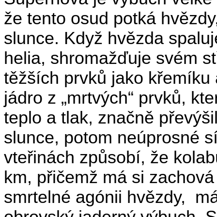
že tento osud potká hvězdy, 
slunce. Když hvězda spaluje
helia, shromažďuje svém st
těžších prvků jako křemíku
jádro z „mrtvých“ prvků, kt
teplo a tlak, značně převýš
slunce, potom neúprosné síl
vteřinách způsobí, že kolab
km, přičemž má si zachová 
smrtelné agónii hvězdy,
má