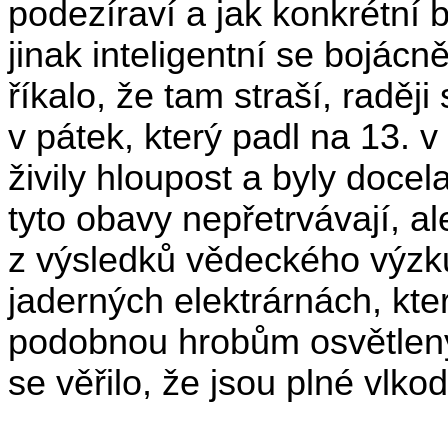
podezíraví a jak konkrétní by
jinak inteligentní se bojácn
říkalo, že tam straší, raději
v pátek, který padl na 13. v
živily hloupost a byly docel
tyto obavy nepřetrvávají, al
z výsledků vědeckého výzku
jaderných elektrárnách, kte
podobnou hrobům osvětlený
se věřilo, že jsou plné vlk