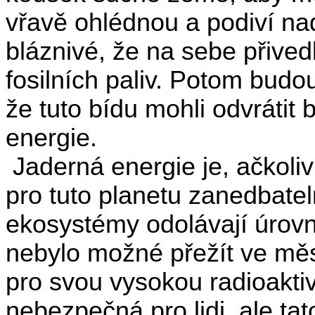
vřavě ohlédnou a podiví nad
bláznivé, že na sebe přive
fosilních paliv. Potom budo
že tuto bídu mohli odvráti
energie.
Jaderná energie je, ačkoliv
pro tuto planetu zanedbate
ekosystémy odolávají úrovní
nebylo možné přežít ve měs
pro svou vysokou radioaktiv
nebezpečná pro lidi, ale tat