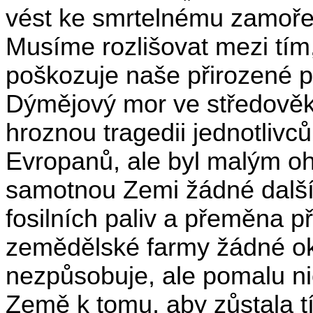
vést ke smrtelnému zamořen
Musíme rozlišovat mezi tím, 
poškozuje naše přirozené p
Dýmějový mor ve středověku
hroznou tragedii jednotlivců
Evropanů, ale byl malým oh
samotnou Zemi žádné další
fosilních paliv a přeměna 
zemědělské farmy žádné ok
nezpůsobuje, ale pomalu n
Země k tomu, aby zůstala tí