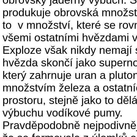
obrovský jaderný výbuch. 
produkuje obrovská množství
to
v množství, které se ro
všemi ostatními hvězdami v 
Exploze však nikdy nemají 
hvězda skončí jako superno
který zahrnuje uran a plut
množstvím železa a ostatníc
prostoru, stejně jako to děl
výbuchu vodíkové pumy.
Pravděpodobně nejpodivnějš