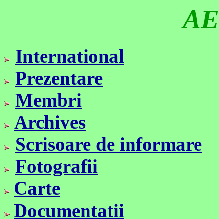
A
International
Prezentare
Membri
Archives
Scrisoare de info
rmare
Fotografii
Carte
Doc
umentatii