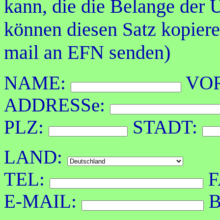
kann, die die Belange der 
können diesen Satz kopiere
mail an EFN senden)
NAME:
VO
ADDRESSe:
PLZ:
STADT:
LAND
:
TEL:
F
E-MAIL:
B