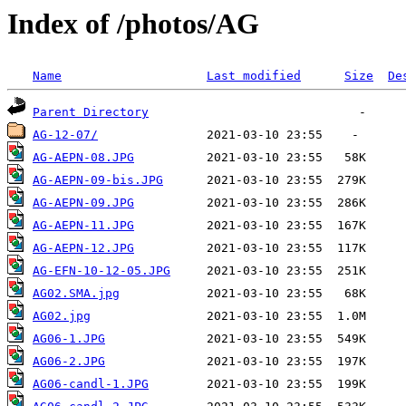
Index of /photos/AG
Name
Last modified
Size
De
Parent Directory
AG-12-07/
AG-AEPN-08.JPG
AG-AEPN-09-bis.JPG
AG-AEPN-09.JPG
AG-AEPN-11.JPG
AG-AEPN-12.JPG
AG-EFN-10-12-05.JPG
AG02.SMA.jpg
AG02.jpg
AG06-1.JPG
AG06-2.JPG
AG06-candl-1.JPG