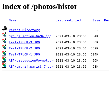
Index of /photos/histor
Name
Last modified
Size
De
Parent Directory
groupe.action-GAMA.jpg
Test-TRUCK-3.JPG
Test-TRUCK-2.JPG
Test-TRUCK-1.JPG
AEPNdiscussionVoynet..>
AEPN.manif.paris3_7_..>