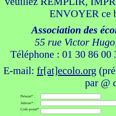
veuillez REMPLIR, IMPRI
ENVOYER ce bul
Association des éco
55 rue Victor Hugo
Téléphone : 01 30 86 00 
E-mail:
fr[at]ecolo.org
(pré
par @ d
Prénom* :
Adresse* :
Code postal*
: