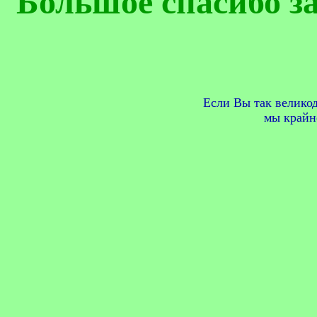
Большое спасибо з
Если Вы так великод
мы крайне