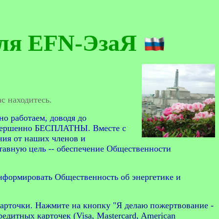
для
EFN-ЭзаЯ
с находитесь.
но работаем, доводя до
вершенно БЕСПЛАТНЫ. Вместе с
ния от наших членов и
тавную цель -- обеспечение Общественности
информировать Общественность об энергетике и
карточки.
Нажмите на кнопку "Я делаю пожертвование -
дитных карточек (Visa, Mastercard, American