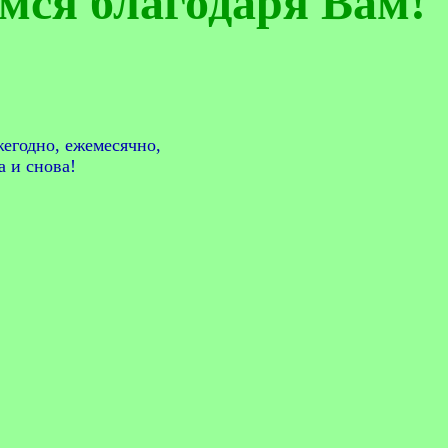
мся благодаря Вам!
жегодно, ежемесячно,
а и снова!