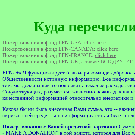
Куда перечисл
Пожертвования в фонд EFN-USA:
click here
Пожертвования в фонд EFN-CANADA:
click here
Пожертвования в фонд EFN-FRANCE:
click here
Пожертвования в фонд EFN-UK, а также ВСЕ ДРУГИЕ РЕ
EFN-ЭзаЯ функционирует благодаря команде доброволь
Общественности истинную информацию. Все информа
тем, мы должны как-то покрывать немалые расходы, с
Сочувствующих, разумеется, жизненно важны для нашей
качественной информацией относительно энергетики и 
Какова бы ни была внесенная Вами сумма, это -- важны
окружающей среде. Наша информация есть и будет полн
Пожертвования с Вашей кредитной карточки:
Сумма 
- MAKE A DONATION" в той валюте, которая для Вас уд