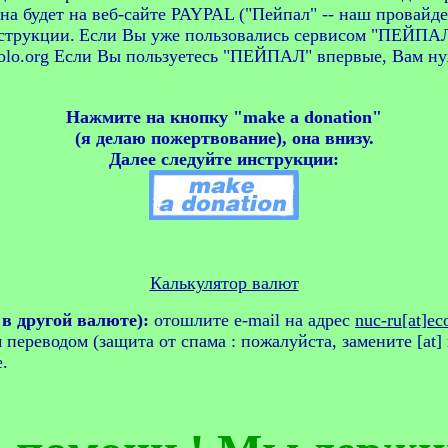
 Она будет на веб-сайте PAYPAL ("Пейпал" -- наш провайд
струкции.
Если Вы уже пользовались сервисом "ПЕЙПАЛ"
olo.org
Если Вы пользуетесь "ПЕЙПАЛ" впервые, Вам нуж
Нажмите на кнопку "make a donation"
(я делаю пожертвование), она внизу.
Далее следуйте инструкции:
Калькулятор валют
в другой валюте):
отошлите e-mail на адрес
nuc-ru[at]ec
ереводом (защита от спама : пожалуйста, замените [at] 
.